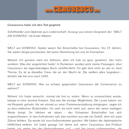
Ceausescu habe ich den Tod gegönnt
Schriftsteller und Diplomat aus Leidenschaft: Auszug aus einem Gespräch der "WELT
AM SONNTAG" mit Erwin Wickert
...
WELT am SONNTAG: Später waren Sie Botschafter bei Ceausescu. Vor 15 Jahren,
Sie waren längst pensioniert, lief seine Hinrichtung bei uns im Fernsehen.
Wickert: Ich geniere mich ein bißchen, aber ich hab es gern gesehen. Der hat's
verdient. Was der angerichtet hatte! In Rumänien wurden jetzt meine Passagen über
Ceausescu als eigenständiges Buch veröffentlicht. Es gibt dort nicht so viel zu dem
Thema. Es ist ja dieselbe Crew, die an der Macht ist. Die wollten alles begraben -
ähnlich wie bei uns nach 1945.
WELT am SONNTAG: War es schwer, gegenüber Ceausescu die Contenance zu
wahren?
Wickert: Ich habe versucht, normal mit ihm zu reden. Wenn er unverschämt wurde,
kriegte er eine dumme Antwort. Das war die einzige Möglichkeit. Die Leute haben vor
mir Respekt gehabt. Als wir einmal zu einer Parteiveranstaltung reingingen, sagte ich
zu dem britischen Botschafter: Ich steh da nicht mehr auf, wenn der seine markigen
Worte bringt. So blieben wir sitzen - der Schweizer Botschafter hat sich
angeschlossen. In den Aufnahmen sah das nachher aus wie ein Gebiß, dem ein paar
Zähne fehlten. Da wurde ich zum Außenminister gerufen: Wir hätten die diplomatische
Höflichkeit verletzt. Ich habe gesagt: Ich stehe auf, wenn Ceausescu das Podium
betritt, ich stehe bei der Nationalhymne auf - und bin sogar aufgestanden, als