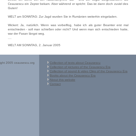
Ceausescu ein Zepter bekam. Aber während er spricht: Das ist dann doch zuviel des
Guten!
WELT am SONNTAG: Zur Jagd wurden Sie in Rumänien weiterhin eingeladen.
Wickert: Ja, natürlich. Wenn was vorbeiflog, habe ich als guter Beamter erst mal
entschieden - soll man schießen oder nicht? Und wenn man sich entschieden hatte,
war der Fasan längst weg.
....
WELT AM SONNTAG, 2. Januar 2005
ight 2005 ceausescu.org
Collection of texts about Ceausescu
Collection of pictures of the Ceausescu Era
Collection of sound & video Clips of the Ceausescu Era
Books about the Ceausescu Era
About this website
Contact